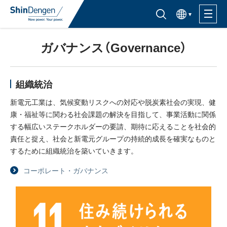
한국어
半導体製品検索はこちら
ガバナンス（Governance）
製品ラインナップ
活用分野
組織統治
新電元工業は、気候変動リスクへの対応や脱炭素社会の実現、健
サポート・サービス
康・福祉等に関わる社会課題の解決を目指して、事業活動に関係
する幅広いステークホルダーの要請、期待に応えることを社会的
責任と捉え、社会と新電元グループの持続的成長を確実なものと
購入窓口
するために組織統治を築いていきます。
コーポレート・ガバナンス
企業情報
サステナビリティ
IR情報