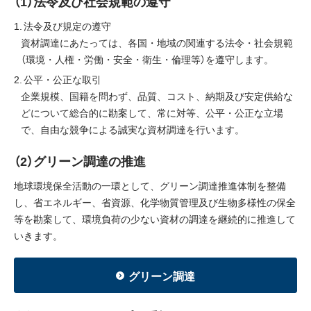
（1）法令及び社会規範の遵守
採用情報
法令及び規定の遵守
資材調達にあたっては、各国・地域の関連する法令・社会規範
ニュース
（環境・人権・労働・安全・衛生・倫理等）を遵守します。
公平・公正な取引
イベント
企業規模、国籍を問わず、品質、コスト、納期及び安定供給な
どについて総合的に勘案して、常に対等、公平・公正な立場
お問い合わせ
で、自由な競争による誠実な資材調達を行います。
（2）グリーン調達の推進
閉じる
地球環境保全活動の一環として、グリーン調達推進体制を整備
し、省エネルギー、省資源、化学物質管理及び生物多様性の保全
等を勘案して、環境負荷の少ない資材の調達を継続的に推進して
いきます。
グリーン調達