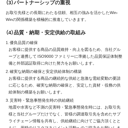
（3）パートナーシップの重視
お取引先様との長期にわたる信頼、相互の強みを活かしたWin-
Winの関係構築を積極的に推進していきます。
（4）品質・納期・安定供給の取組み
優良品質の確保
お客様に提供する商品の品質維持・向上を図るため、当社グル
ープと連携して ISO9000 ファミリーに準拠した品質保証体制整
備と外部認証取得に向けた努力をお願いします。
確実な納期の確保と安定供給体制の構築
お客様に提供する商品の継続的な供給と急激な需給変動の要請
に応じるため、確実な納期の確保と、安定した資材・役務の供
給体制の構築をお願いします。
災害時・緊急事態発生時の供給継続
地震や水害など不測の災害時・緊急事態発生時には、お取引先
様と当社グループだけでなく、皆様の調達取引先を含めたサプ
ライチェーン情報を共有し、供給継続に向けてご協力頂くとと
もに、平時のリスクマネジメント活動へのご協力をお願いしま