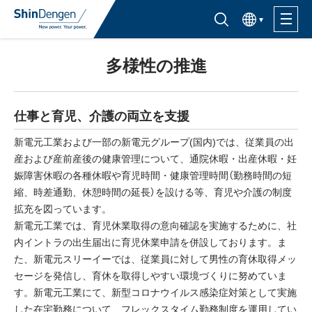
한국어
半導体製品検索はこちら
多様性の推進
製品ラインナップ
活用分野
仕事と育児、介護の両立を支援
新電元工業および一部の新電元グループ(国内)では、従業員の出
サポート・サービス
産および産前産後の健康管理について、通院休暇・出産休暇・妊
娠障害休暇の各種休暇や育児時間・健康管理時間（勤務時間の短
縮、時差通勤、休憩時間の延長）を設ける等、育児や介護の制度
購入窓口
拡充を図っています。
新電元工業では、育児休業取得の意向確認を実施するために、社
内イントラの出生届出に育児休業申請を併設しております。ま
企業情報
た、新電元スリーイーでは、従業員に対して男性の育休取得メッ
サステナビリティ
セージを発信し、育休を取得しやすい環境づくりに努めていま
す。新電元工業にて、新型コロナウイルス感染症対策として実施
IR情報
した在宅勤務について、フレックスタイム勤務制度を運用してい