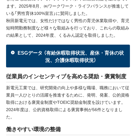
ます。2025年8月、㈱ワークワーク・ライフバランスが推進して
採用情報
いる「男性育休100%宣言」に賛同しました。
秋田新電元では、女性だけではなく男性の育児休業取得や、育児
ニュース
短時間勤務制度など様々な取組みを行っており、これらの取組み
の結果として、2024年度、くるみん認定を取得しました。
イベント
お問い合わせ
ESGデータ （有給休暇取得状況、産休・育休の状
況、介護休暇取得状況）
閉じる
従業員のインセンティブを高める奨励・褒賞制度
新電元工業では、研究開発の向上や多様な職場、職務において従
業員一人ひとりの活躍を推進するために、発明、発案、公的資格
取得における褒賞金制度やTOEIC奨励金制度を設けています。
2024年度は、公的資格取得による褒賞事例が56件となりまし
た。
働きやすい環境の整備