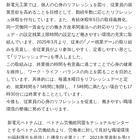
新電元工業では、個人の心身のリフレッシュを図り、従業員の就
業意欲を高めることを目標として、勤続年数に応じたリフレッシ
ュ休暇を付与しています。また、有給休暇年5日の取得義務化、
同一労働同一賃金などの働き方改革関連法への対応やリフレッシ
ュデ－の設定残業上限時間の設定など働きやすい環境の充実に取
組んでいます。2025年3月より、従来の「ノー残業デー」の取り組
みを見直し、全従業員がより参加しやすく、定着しやすい形とし
て「リフレッシュデー」を導入しました。
この取組みは、終業後の時間を有意義に過ごすことで心身の健康
を維持し、ワーク・ライフ・バランスの向上を図ることを目的と
しています。具体的には、毎週水曜日をリフレッシュデーと定
め、就業時間を7.5時間に制限し、7.5時間に満たない場合でも17
時30分には終業することとしています。
今後も、従業員の心身のリフレッシュを促進し、働きやすい職場
環境の整備に努めてまいります。
新電元ベトナムは、ベトナム労働総同盟をナショナルセンター
とするベトナム労働組合より、労働者に対して良好な職場環境
や福利厚生を提供した優良な企業として、2021年度表彰を受け