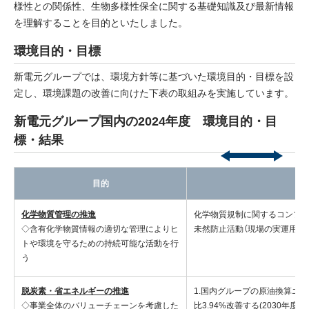
様性との関係性、生物多様性保全に関する基礎知識及び最新情報
を理解することを目的といたしました。
環境目的・目標
新電元グループでは、環境方針等に基づいた環境目的・目標を設
定し、環境課題の改善に向けた下表の取組みを実施しています。
新電元グループ国内の2024年度 環境目的・目
標・結果
目的
化学物質管理の推進
化学物質規制に関するコンプ
◇含有化学物質情報の適切な管理によりヒ
未然防止活動（現場の実運用）
トや環境を守るための持続可能な活動を行
う
脱炭素・省エネルギーの推進
1.国内グループの原油換算エネ
◇事業全体のバリューチェーンを考慮した
比3.94%改善する(2030年度末9