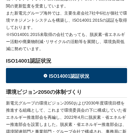
関の更新監査を受査しています。
採用情報
また新電元グループ海外では、主要生産会社7社中6社が個社で環
境マネジメントシステムを構築し、ISO14001:2015の認証を取得
ニュース
しております。
※ISO14001:2015未取得の会社であっても、脱炭素･省エネルギ
イベント
ー活動や廃棄物削減･リサイクルの活動等を展開し、環境負荷低
減に努めています。
お問い合わせ
ISO14001認証状況
閉じる
ISO14001認証状況
環境ビジョン2050の体制づくり
新電元グループの環境ビジョン2050および2030年度環境目標を
推進する組織として、これまで環境委員会の下に構成していた省
エネルギー推進部会を再編し、2022年4月に脱炭素・省エネルギ
ー推進部会を設置しました。脱炭素・省エネルギー推進部会は、
環境関連部門と事業部門・グループ会社で構成され、事務局に新