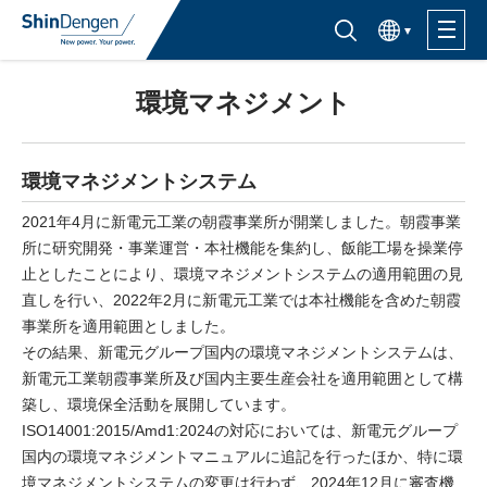
한국어
半導体製品検索はこちら
環境マネジメント
製品ラインナップ
活用分野
環境マネジメントシステム
2021年4月に新電元工業の朝霞事業所が開業しました。朝霞事業
サポート・サービス
所に研究開発・事業運営・本社機能を集約し、飯能工場を操業停
止としたことにより、環境マネジメントシステムの適用範囲の見
直しを行い、2022年2月に新電元工業では本社機能を含めた朝霞
購入窓口
事業所を適用範囲としました。
その結果、新電元グループ国内の環境マネジメントシステムは、
新電元工業朝霞事業所及び国内主要生産会社を適用範囲として構
企業情報
築し、環境保全活動を展開しています。
サステナビリティ
ISO14001:2015/Amd1:2024の対応においては、新電元グループ
国内の環境マネジメントマニュアルに追記を行ったほか、特に環
IR情報
境マネジメントシステムの変更は行わず、2024年12月に審査機