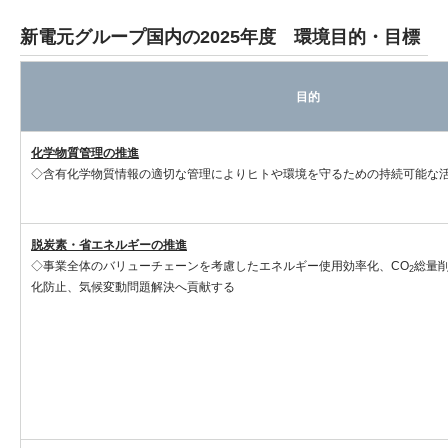
新電元グループ国内の2025年度 環境目的・目標
目的
化学物質管理の推進
◇含有化学物質情報の適切な管理によりヒトや環境を守るための持続可能な
脱炭素・省エネルギーの推進
◇事業全体のバリューチェーンを考慮したエネルギー使用効率化、CO
総量
2
化防止、気候変動問題解決へ貢献する