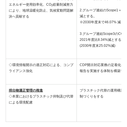
エネルギー使用効率化、CO
総量削減努力
2
2.グループ連結のScope1＋２ 
により、地球温暖化防止、気候変動問題解
減とする。
決へ貢献する
※2030年度末で46.07% 減
3.グループ連結Scope3のCO
2
2021年度比8.34%減とする
(2030年度末25.02%減)
◇環境情報開示の適正対応による、コンプ
CDP開示対応業務の定着化およ
ライアンス強化
報告を実施する体制を構築す
排出物適正管理の推進
プラスチック代替の運用構築
◇本業におけるプラスチック抑制及び代替
制づくりをする
による環境配慮