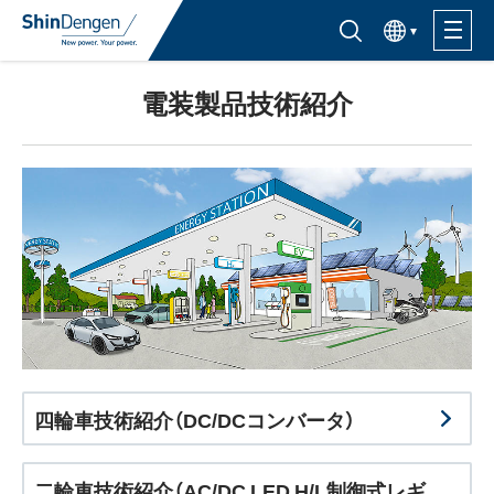
한국어
半導体製品検索はこちら
電装製品技術紹介
製品ラインナップ
活用分野
サポート・サービス
購入窓口
企業情報
四輪車技術紹介（DC/DCコンバータ）
サステナビリティ
IR情報
二輪車技術紹介（AC/DC LED H/L制御式レギ