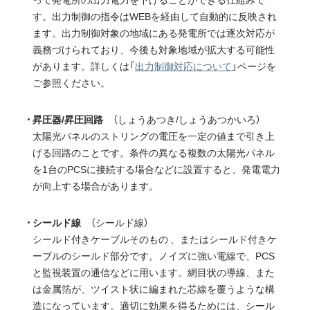
す。出力制御の指令はWEBを経由して自動的に反映され
ます。出力制御対象の地域にある発電所では逐次対応が
義務づけられており、今後も対象地域が拡大する可能性
があります。詳しくは「
出力制御対応について
」ページを
ご参照ください。
昇圧器/昇圧回路
（しょうあつき/しょうあつかいろ）
太陽光パネルのストリングの電圧を一定の値まで引き上
げる回路のことです。条件の異なる複数の太陽光パネル
を1台のPCSに接続する場合などに設置すると、発電電力
が向上する場合があります。
シールド線
（シールド線）
シールド付きケーブルそのもの 、またはシールド付きケ
ーブルのシールド部分です。ノイズに強い電線で、PCS
と監視装置の通信などに用います。網目状の導線、また
は金属箔が、ツイスト状に編まれた芯線を覆うような構
造になっています。適切に効果を得るためには、シール