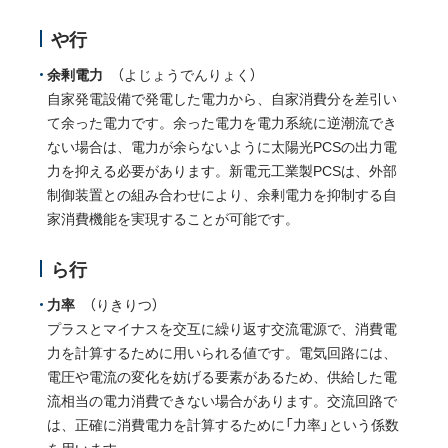
や行
余剰電力
（よじょうでんりょく）
自家発電設備で発電した電力から、自家消費分を差引い
て余った電力です。余った電力を電力系統に逆潮流でき
ない場合は、電力が余らないように太陽光PCSの出力電
力を抑える必要があります。新電元工業製PCSは、外部
制御装置との組み合わせにより、余剰電力を抑制する自
家消費機能を実現することが可能です。
ら行
力率
（りきりつ）
プラスとマイナスを交互に繰り返す交流電源で、消費電
力を計算するために用いられる値です。電気回路には、
電圧や電流の変化を妨げる要素があるため、供給した電
流相当の電力消費できない場合があります。交流回路で
は、正確に消費電力を計算するために「力率」という係数
を用います。