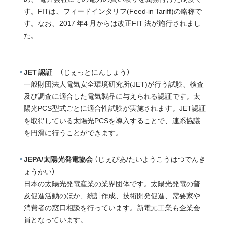
す。FITは、
フィードインタリフ(Feed-in Tariff)の略称で
す。なお、
2017 年4 月からは改正FIT 法が施行されまし
た。
JET 認証
（じぇっとにんしょう）
一般財団法人電気安全環境研究所(JET)が行う試験、検査
及び調査に適合した電気製品に与えられる認証です。太
陽光PCS型式ごとに適合性試験が実施されます。JET認証
を取得している太陽光PCSを導入することで、連系協議
を円滑に行うことができます。
JEPA/太陽光発電協会
（じぇぴあ/たいようこうはつでんき
ょうかい）
日本の太陽光発電産業の業界団体です。太陽光発電の普
及促進活動のほか、統計作成、技術開発促進、需要家や
消費者の窓口相談を行っています。新電元工業も企業会
員となっています。