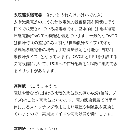
系統連系継電器
（けいとうれんけいけいでんき）
太陽光発電所のような分散電源の設備構築を簡便に行う
目的で販売されている継電器です。基本的には地絡過電
圧継電器(OVGR)の機能を備えています。一般的なOVGR
は復帰時限の整定のみ可能な「自動復帰タイプ」ですが、
系統連系継電器の場合は手動復帰設定も可能な「自動/手
動復帰タイプ」となっています。OVGRとRPRを併設する
受電設備において、PCSへの信号配線を1系統に集約でき
るメリットがあります。
高周波
（こうしゅうは）
電波や音などにおける比較的周波数の高い成分(信号、ノ
イズ)のことを高周波といいます。電力変換装置では半導
体によるスイッチング作用により電圧や周波数を変換し
ていますので、高周波ノイズや高周波音が発生します。
高調波
(こうちょうは)