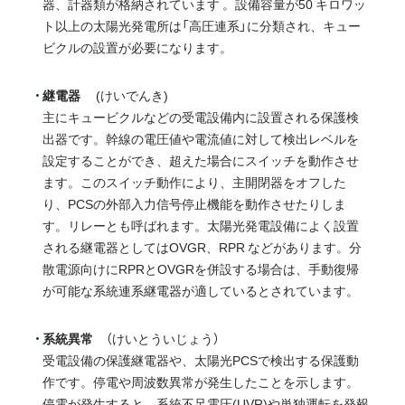
器、計器類が格納されています
。設備容量が50 キロワッ
ト以上の太陽光発電所は「高圧連系」に分類され、キュー
ビクルの設置が必要になります。
継電器
(けいでんき)
主にキュービクルなどの受電設備内に設置される保護検
出器です。幹線の電圧値や電流値に対して検出レベルを
設定することができ、超えた場合にスイッチを動作させ
ます。このスイッチ動作により、主開閉器をオフした
り、PCSの外部入力信号停止機能を動作させたりしま
す。リレーとも呼ばれます。太陽光発電設備によく設置
される継電器としてはOVGR、RPR などがあります。分
散電源向けにRPRとOVGRを併設する場合は、手動復帰
が可能な系統連系継電器が適しているとされています。
系統異常
（けいとういじょう）
受電設備の保護継電器や、太陽光PCSで検出する保護動
作です。停電や周波数異常が発生したことを示します。
停電が発生すると、系統不足電圧(UVR)や単独運転を発報