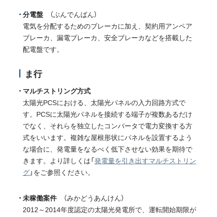
分電盤
（ぶんでんばん）
電気を分配するためのブレーカに加え、契約用アンペア
ブレーカ、漏電ブレーカ、安全ブレーカなどを搭載した
配電盤です。
ま行
マルチストリング方式
太陽光PCSにおける、太陽光パネルの入力回路方式で
す。PCSに太陽光パネルを接続する端子が複数あるだけ
でなく、それらを独立したコンバータで電力変換する方
式をいいます。複雑な屋根形状にパネルを設置するよう
な場合に、発電量をなるべく低下させない効果を期待で
きます。より詳しくは「
発電量を引き出すマルチストリン
グ
」をご参照ください。
未稼働案件
（みかどうあんけん）
2012～2014年度認定の太陽光発電所で、運転開始期限が