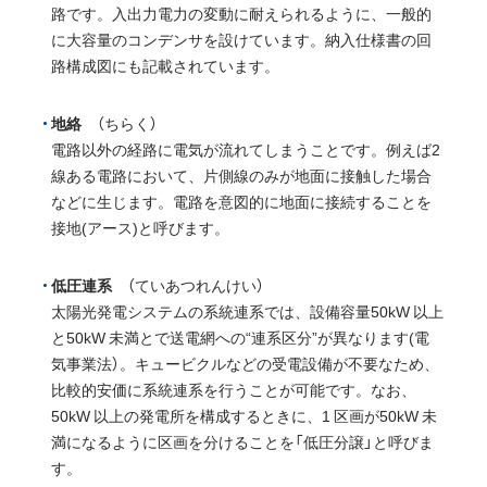
路です。入出力電力の変動に耐えられるように、一般的
に大容量のコンデンサを設けています。納入仕様書の回
路構成図にも記載されています。
地絡
（ちらく）
電路以外の経路に電気が流れてしまうことです。例えば2
線ある電路において、片側線のみが地面に接触した場合
などに生じます。電路を意図的に地面に接続することを
接地(アース)と呼びます。
低圧連系
（ていあつれんけい）
太陽光発電システムの系統連系では、設備容量50kW 以上
と50kW 未満とで送電網への“連系区分”が異なります(電
気事業法）。キュービクルなどの受電設備が不要なため、
比較的安価に系統連系を行うことが可能です。なお、
50kW 以上の発電所を構成するときに、1 区画が50kW 未
満になるように区画を分けることを「低圧分譲」と呼びま
す。