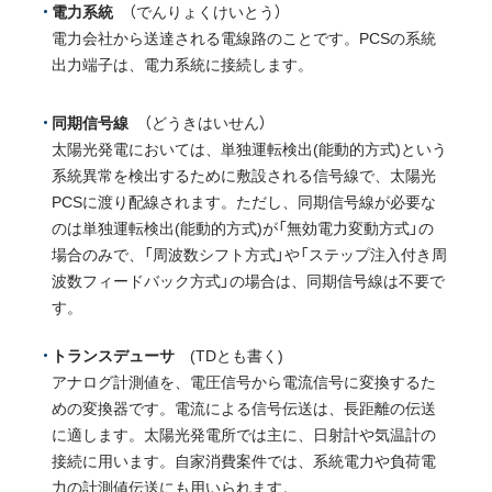
電力系統
（でんりょくけいとう）
電力会社から送達される電線路のことです。PCSの系統
出力端子は、電力系統に接続します。
同期信号線
（どうきはいせん）
太陽光発電においては、単独運転検出(能動的方式)という
系統異常を検出するために敷設される信号線で、太陽光
PCSに渡り配線されます。ただし、同期信号線が必要な
のは単独運転検出(能動的方式)が「無効電力変動方式」の
場合のみで、「周波数シフト方式」や「ステップ注入付き周
波数フィードバック方式」の場合は、同期信号線は不要で
す。
トランスデューサ
(TDとも書く)
アナログ計測値を、電圧信号から電流信号に変換するた
めの変換器です。電流による信号伝送は、長距離の伝送
に適します。太陽光発電所では主に、日射計や気温計の
接続に用います。自家消費案件では、系統電力や負荷電
力の計測値伝送にも用いられます。