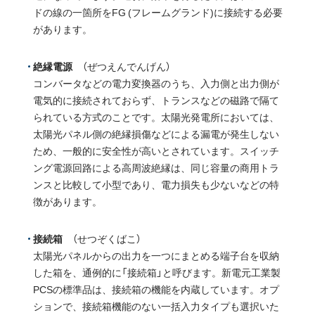
ドの線の一箇所をFG (フレームグランド)に接続する必要
があります。
絶縁電源
（ぜつえんでんげん）
コンバータなどの電力変換器のうち、入力側と出力側が
電気的に接続されておらず、トランスなどの磁路で隔て
られている方式のことです。太陽光発電所においては、
太陽光パネル側の絶縁損傷などによる漏電が発生しない
ため、一般的に安全性が高いとされています。スイッチ
ング電源回路による高周波絶縁は、同じ容量の商用トラ
ンスと比較して小型であり、電力損失も少ないなどの特
徴があります。
接続箱
（せつぞくばこ）
太陽光パネルからの出力を一つにまとめる端子台を収納
した箱を、通例的に「接続箱」と呼びます。新電元工業製
PCSの標準品は、接続箱の機能を内蔵しています。オプ
ションで、接続箱機能のない一括入力タイプも選択いた