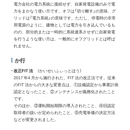
電力会社の電力系統に接続せず、自家発電設備のみで電
力をまかなう使い方です。オフは「切り離す」の意味、グ
リッドは「電力系統」の意味です。ただし、停電時の非常
用電源のように、建物としては電力を引き込んでいるも
のの、部分的または一時的に系統連系させずに自家発電
を行うような使い方は、一般的にオフグリッドとは呼ば
れません。
か行
改正FIT 法
（かいせいふぃっとほう）
2017 年4 月から施行された、FIT 法の改正法です。従来
のFIT 法からの大きな変更点は、①設備認定から事業計画
認定となったこと、②メンテナンスが義務化されたこと
です。
そのほか、③運転開始期限の導入されたこと、④旧認定
取得者の扱いが定められたこと、⑤売電単価の決定方法
などが変更されました。