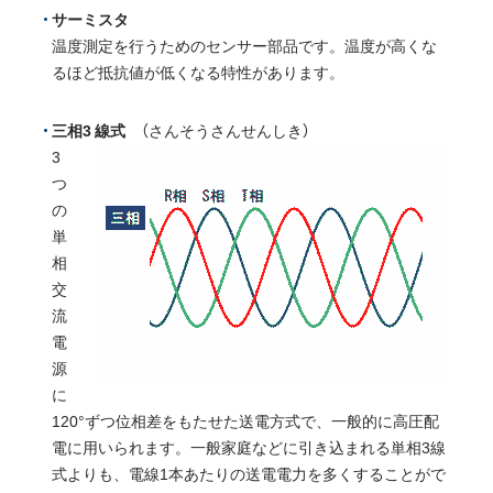
サーミスタ
温度測定を行うためのセンサー部品です。温度が高くな
るほど抵抗値が低くなる特性があります。
三相3 線式
（さんそうさんせんしき）
3
つ
の
単
相
交
流
電
源
に
120°ずつ位相差をもたせた送電方式で、一般的に高圧配
電に用いられます。一般家庭などに引き込まれる単相3線
式よりも、電線1本あたりの送電電力を多くすることがで