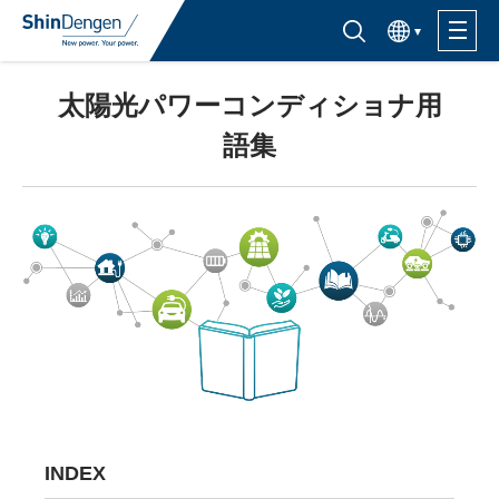
한국어
半導体製品検索はこちら
太陽光パワーコンディショナ用
製品ラインナップ
語集
活用分野
サポート・サービス
購入窓口
企業情報
サステナビリティ
INDEX
IR情報