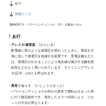
数字
関連リンク
【略称】PCS：パワーコンディショナ PV：太陽光パネル
あ行
アレスタ/避雷器
（ひらいき）
配電線に雷のような過電圧が加わったときに、電流を大
地に流して過電圧を低減する装置です。受電設備などに
は、過電圧がかかることにより抵抗値が減少する酸化亜
鉛型などがよく用いられています。ライトニングアレス
タ(記号：LA)とも呼ばれます。
異常リセット
（いじょうりせっと）
パワーコンディショナが何かの異常で運転が止まった時
に行う復旧操作です。発生したエラー内容により、リセ
ットの方法が異なります。