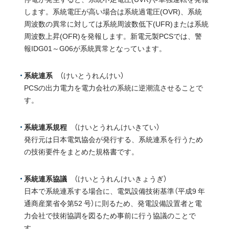
します。系統電圧が高い場合は系統過電圧(OVR)、系統
周波数の異常に対しては系統周波数低下(UFR)または系統
周波数上昇(OFR)を発報します。新電元製PCSでは、警
報IDG01～G06が系統異常となっています。
系統連系
（けいとうれんけい）
PCSの出力電力を電力会社の系統に逆潮流させることで
す。
系統連系規程
（けいとうれんけいきてい）
発行元は日本電気協会が発行する、系統連系を行うため
の技術要件をまとめた規格書です。
系統連系協議
（けいとうれんけいきょうぎ）
日本で系統連系する場合に、電気設備技術基準（平成9 年
通商産業省令第52 号）に則るため、発電設備設置者と電
力会社で技術協調を図るため事前に行う協議のことで
す。