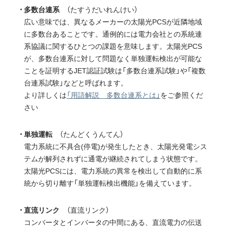
多数台連系
（たすうだいれんけい）
広い意味では、異なるメーカーの太陽光PCSが近隣地域
に多数台あることです。通例的には電力会社との系統連
系協議に関するひとつの課題を意味します。太陽光PCS
が、多数台連系に対して問題なく単独運転検出が可能な
ことを証明するJET認証試験は「多数台連系試験」や「複数
台連系試験」などと呼ばれます。
より詳しくは
「用語解説 多数台連系とは」
をご参照くだ
さい
単独運転
（たんどくうんてん）
電力系統に不具合(停電)が発生したとき、太陽光発電シス
テムが解列されずに通電が継続されてしまう状態です。
太陽光PCSには、電力系統の異常を検出して自動的に系
統から切り離す「単独運転検出機能」を備えています。
直流リンク
（直流リンク）
コンバータとインバータの中間にある、直流電力の伝送