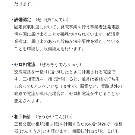
だけます。
設備認定
（せつびにんてい）
固定買取制度において、発電事業を行う事業者は発電設
備を国に届け出ることが義務づけられています。経済産
業省は、届け出のあった設備が法令要件を満たしている
ことを確認し、設備認定を行います。
ゼロ相電流
（ぜろそうでんりゅう）
交流電路を一括りに計測したときに計測される電流で
す。三相電流を一括で計測すると、通常は各相で打ち消
し合って0アンペアとなりますが、漏電など、電路以外の
経路で電流が流れた場合に、ゼロ相電流が生じることが
想定されます。
相回転計
（そうかいてんけい）
三相交流の相順(相回転)を計測するための計測器で、検相
器(けんそうき)とも呼びます。相回転計には「R」「S」「T」