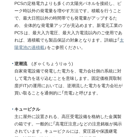
PCSの定格電力よりも多くの太陽光パネルを接続し、ピ
ーク時以外の発電量を増やす方法です。積載を行うこと
で、最大日照以外の時間帯でも発電量がアップするた
め、 全体的な発電量アップが見込めます。新電元工業の
PCS は、最大入力電圧、最大入力電流以内のご使用であ
れば、過積載でも製品保証の対象となります。詳細は「
太
陽電池の過積載
」をご参照ください。
逆潮流
(ぎゃくちょうりゅう)
自家発電設備で発電した電力を、電力会社側の系統に対
して電力を送り込むことを意味します。固定価格買取制
度(FIT)の運用においては、逆潮流した電力を電力会社が
買い取ることを通例的に「売電」と呼びます。
キュービクル
主に屋外に設置される、高圧受電設備を格納した金属製
の箱です。一般的に「高電圧注意」などの注意銘板が掲示
されています。キュービクルには、変圧器や保護継電