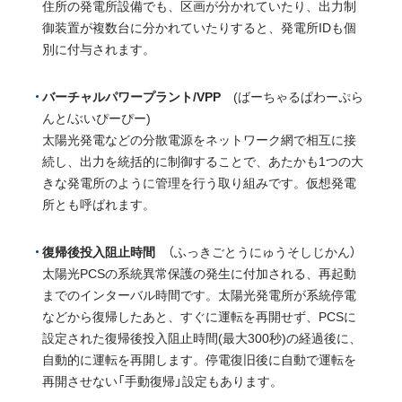
住所の発電所設備でも、区画が分かれていたり、出力制
御装置が複数台に分かれていたりすると、発電所IDも個
別に付与されます。
バーチャルパワープラント/VPP
(ばーちゃるぱわーぷら
んと/ぶいぴーぴー)
太陽光発電などの分散電源をネットワーク網で相互に接
続し、出力を統括的に制御することで、あたかも1つの大
きな発電所のように管理を行う取り組みです。仮想発電
所とも呼ばれます。
復帰後投入阻止時間
（ふっきごとうにゅうそしじかん）
太陽光PCSの系統異常保護の発生に付加される、再起動
までのインターバル時間です。太陽光発電所が系統停電
などから復帰したあと、すぐに運転を再開せず、PCSに
設定された復帰後投入阻止時間(最大300秒)の経過後に、
自動的に運転を再開します。停電復旧後に自動で運転を
再開させない「手動復帰」設定もあります。