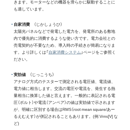
きます。モーターなどの機器を滑らかに駆動することに
も適しています。
自家消費
（じかしょうひ）
太陽光パネルなどで発電した電力を、発電所のある敷地
内で優先的に消費するような使い方です。電力会社との
売電契約が不要なため、導入時の手続きが簡易になりま
す。より詳しくは「
自家消費システム
」ページをご参照く
ださい。
実効値
（じっこうち）
アナログ方式のテスターで測定される電圧値、電流値、
電力値に相当します。交流の電圧や電流を、発生する熱
量相当に換算した値と言えます。一般的に表記される電
圧（ボルト）や電流（アンペア）の値は実効値で示されます
が、明確に区別する場合はRMS（root mean square/あー
るえむえす）が併記されることもあります。(例:V
[V] な
rms
ど)