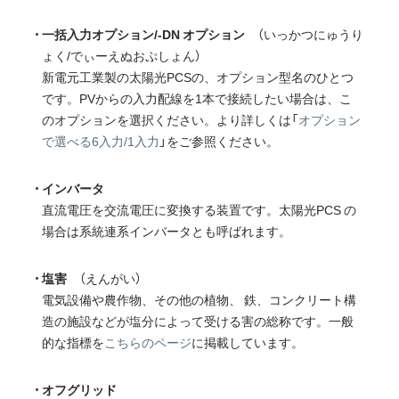
一括入力オプション/-DN オプション
（いっかつにゅうり
ょく/でぃーえぬおぷしょん）
新電元工業製の太陽光PCSの、オプション型名のひとつ
です。PVからの入力配線を1本で接続したい場合は、こ
のオプションを選択ください。より詳しくは「
オプション
で選べる6入力/1入力
」をご参照ください。
インバータ
直流電圧を交流電圧に変換する装置です。太陽光PCS の
場合は系統連系インバータとも呼ばれます。
塩害
（えんがい）
電気設備や農作物、その他の植物、 鉄、コンクリート構
造の施設などが塩分によって受ける害の総称です。一般
的な指標を
こちらのページ
に掲載しています。
オフグリッド