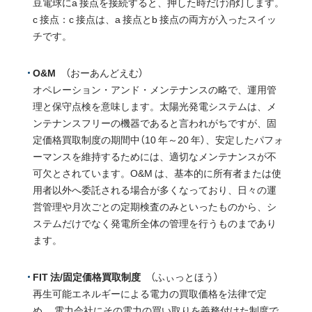
豆電球にa 接点を接続すると、押した時だけ消灯します。
c 接点：c 接点は、a 接点とb 接点の両方が入ったスイッ
チです。
O&M
（おーあんどえむ）
オペレーション・アンド・メンテナンスの略で、運用管
理と保守点検を意味します。太陽光発電システムは、メ
ンテナンスフリーの機器であると言われがちですが、固
定価格買取制度の期間中（10 年～20 年）、安定したパフォ
ーマンスを維持するためには、適切なメンテナンスが不
可欠とされています。O&M は、基本的に所有者または使
用者以外へ委託される場合が多くなっており、日々の運
営管理や月次ごとの定期検査のみといったものから、シ
ステムだけでなく発電所全体の管理を行うものまであり
ます。
FIT 法/固定価格買取制度
（ふぃっとほう）
再生可能エネルギーによる電力の買取価格を法律で定
め、 電力会社にその電力の買い取りを義務付けた制度で