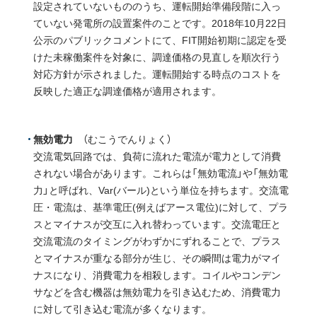
設定されていないもののうち、運転開始準備段階に⼊っ
ていない発電所の設置案件のことです。2018年10⽉22⽇
公⽰のパブリックコメントにて、FIT開始初期に認定を受
けた未稼働案件を対象に、調達価格の⾒直しを順次⾏う
対応⽅針が⽰されました。運転開始する時点のコストを
反映した適正な調達価格が適⽤されます。
無効電力
（むこうでんりょく）
交流電気回路では、負荷に流れた電流が電力として消費
されない場合があります。これらは「無効電流」や「無効電
力」と呼ばれ、Var(バール)という単位を持ちます。交流電
圧・電流は、基準電圧(例えばアース電位)に対して、プラ
スとマイナスが交互に入れ替わっています。交流電圧と
交流電流のタイミングがわずかにずれることで、プラス
とマイナスが重なる部分が生じ、その瞬間は電力がマイ
ナスになり、消費電力を相殺します。コイルやコンデン
サなどを含む機器は無効電力を引き込むため、消費電力
に対して引き込む電流が多くなります。