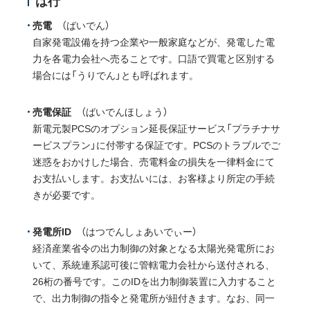
は行
売電
（ばいでん）
自家発電設備を持つ企業や一般家庭などが、発電した電
力を各電力会社へ売ることです。口語で買電と区別する
場合には「うりでん」とも呼ばれます。
売電保証
（ばいでんほしょう）
新電元製PCSのオプション延長保証サービス「プラチナサ
ービスプラン」に付帯する保証です。PCSのトラブルでご
迷惑をおかけした場合、売電料金の損失を一律料金にて
お支払いします。お支払いには、お客様より所定の手続
きが必要です。
発電所ID
（はつでんしょあいでぃー）
経済産業省令の出力制御の対象となる太陽光発電所にお
いて、系統連系認可後に管轄電力会社から送付される、
26桁の番号です。このIDを出力制御装置に入力すること
で、出力制御の指令と発電所が紐付きます。なお、同一