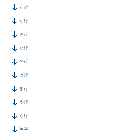
あ行
採用情報
か行
ニュース
さ行
イベント
た行
お問い合わせ
の行
閉じる
は行
ま行
や行
ら行
英字