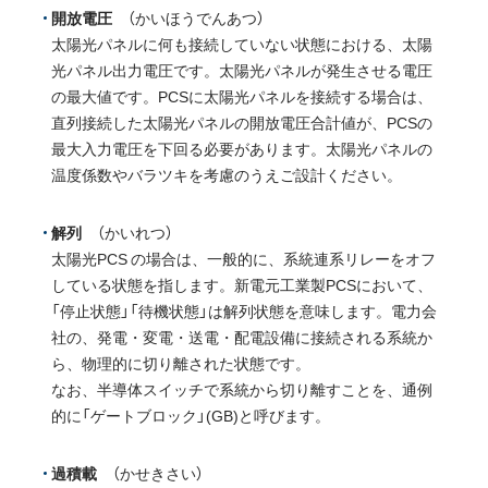
開放電圧
（かいほうでんあつ）
太陽光パネルに何も接続していない状態における、太陽
光パネル出力電圧です。太陽光パネルが発生させる電圧
の最大値です。PCSに太陽光パネルを接続する場合は、
直列接続した太陽光パネルの開放電圧合計値が、PCSの
最大入力電圧を下回る必要があります。太陽光パネルの
温度係数やバラツキを考慮のうえご設計ください。
解列
（かいれつ）
太陽光PCS の場合は、一般的に、系統連系リレーをオフ
している状態を指します。新電元工業製PCSにおいて、
「停止状態」「待機状態」は解列状態を意味します。電力会
社の、発電・変電・送電・配電設備に接続される系統か
ら、物理的に切り離された状態です。
なお、半導体スイッチで系統から切り離すことを、通例
的に「ゲートブロック」(GB)と呼びます。
過積載
（かせきさい）