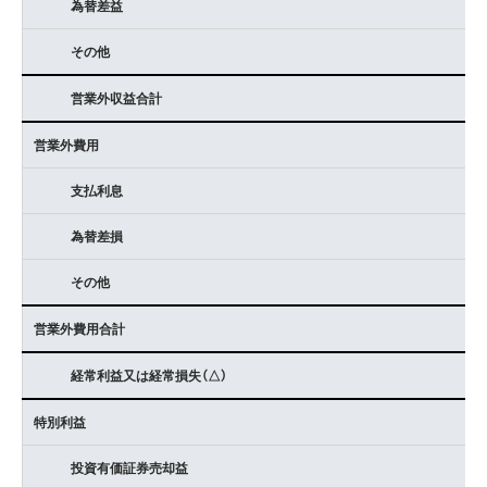
為替差益
その他
営業外収益合計
営業外費用
支払利息
為替差損
その他
営業外費用合計
経常利益又は経常損失（△）
特別利益
投資有価証券売却益