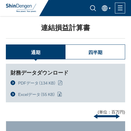
한국어
半導体製品検索はこちら
連結損益計算書
製品ラインナップ
活用分野
通期
四半期
サポート・サービス
財務データダウンロード
購入窓口
PDFデータ（
134 KB）
Excelデータ（
55 KB）
企業情報
(単位：百万円)
サステナビリティ
IR情報