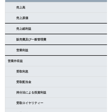
売上高
採用情報
売上原価
ニュース
売上総利益
イベント
販売費及び一般管理費
お問い合わせ
営業利益
閉じる
営業外収益
受取利息
受取配当金
持分法による投資利益
受取ロイヤリティー