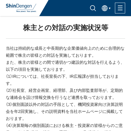
한국어
半導体製品検索はこちら
株主との対話の実施状況等
製品ラインナップ
活用分野
当社は持続的な成長と中長期的な企業価値向上のために合理的な
範囲で株主の皆様との対話を実施しております。
また、株主の皆様との間で適切かつ建設的な対話を行えるよう、
サポート・サービス
以下の項目を実施しております。
（1）IRについては、社長室長の下、IR広報課が担当しておりま
購入窓口
す。
（2）社長室、経営企画室、経理部、及び内部監査部等が、定期的
な連絡会を設け情報交換を行うなど連携を取っております。
企業情報
（3）個別面談以外の対話の手段として、機関投資家向け決算説明
会を年2回実施し、その説明資料を当社ホームページに掲載して
サステナビリティ
おります。
（4）決算期毎の個別面談における株主・投資家の皆様からのご意
IR情報