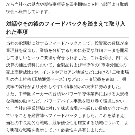
から当社への懸念や期待事項等を四半期毎にIR担当部門より取締
役会へ報告しています。
対話やその後のフィードバックを踏まえて取り入
れた事項
当社のIR活動に対するフィードバックとして、投資家の皆様が企
業理解を促進し、業績を分析するために必要な詳細データを開示
してほしいというご要望が寄せられました。これを受け、四半期
決算の補足資料において、全製品および半導体の「市場分類別の
売上高構成比」や、インドやアセアン地域などにおける「二輪市場
別の売上推移（現地通貨ベース）」などのデータ記載を追加し、投
資家の皆様がより分析しやすい情報開示の充実に努めました。
また、中華圏メーカーの台頭やパワー半導体業界における大規模
な再編の動きなど、パワーデバイス事業を取り巻く環境におい
て、当社の事業領域に対して株式市場から厳しい目線が向けられ
ていることを経営陣へフィードバックしました。これを踏まえ、
当社の中長期的な戦略、競争優位性を確立する領域について、よ
り明確な戦略を提示していく必要性を共有しました。