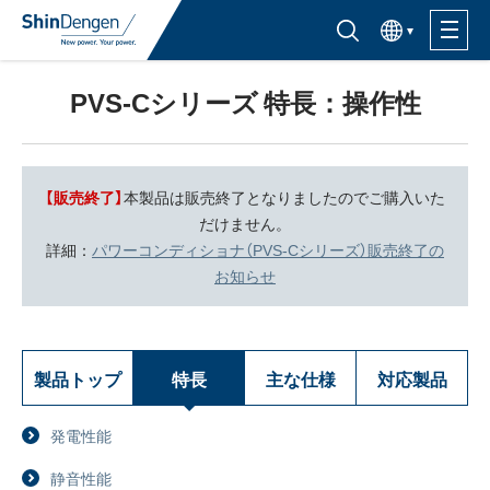
한국어
半導体製品検索はこちら
PVS-Cシリーズ 特長：操作性
製品ラインナップ
活用分野
【販売終了】
本製品は販売終了となりましたのでご購入いた
だけません。
サポート・サービス
詳細：
パワーコンディショナ（PVS-Cシリーズ）販売終了の
お知らせ
購入窓口
製品トップ
特長
主な仕様
対応製品
企業情報
サステナビリティ
発電性能
IR情報
静音性能