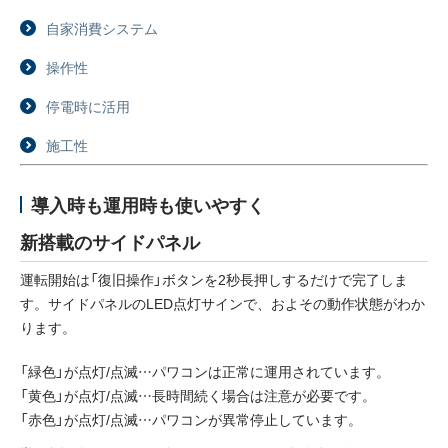
自家消費システム
採用情報
操作性
ニュース
停電時に活用
イベント
施工性
お問い合わせ
導入時も運用時も使いやすく
閉じる
新搭載のサイドパネル
運転開始は「復旧操作」ボタンを2秒長押しするだけで完了しま
す。サイドパネルのLED点灯サインで、およその動作状態がわか
ります。
「緑色」が点灯/点滅…パワコンは正常に運用されています。
「黄色」が点灯/点滅…長時間続く場合は注意が必要です。
「赤色」が点灯/点滅…パワコンが異常停止しています。