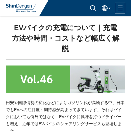
한국어
半導体製品検索はこちら
EVバイクの充電について｜充電
製品ラインナップ
方法や時間・コストなど幅広く解
活用分野
説
サポート・サービス
購入窓口
企業情報
円安や国際情勢の変化などによりガソリン代が高騰する中、日本
でもEVへの注目度・期待感が高まってきています。それはバイ
サステナビリティ
クにおいても例外ではなく、EVバイクに興味を持つドライバー
も増え、近年ではEVバイクのシェアリングサービスも登場しま
IR情報
した。