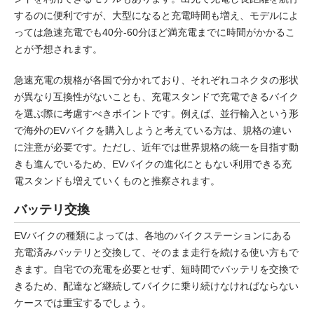
するのに便利ですが、大型になると充電時間も増え、モデルによ
っては急速充電でも40分-60分ほど満充電までに時間がかかるこ
とが予想されます。
急速充電の規格が各国で分かれており、それぞれコネクタの形状
が異なり互換性がないことも、充電スタンドで充電できるバイク
を選ぶ際に考慮すべきポイントです。例えば、並行輸入という形
で海外のEVバイクを購入しようと考えている方は、規格の違い
に注意が必要です。ただし、近年では世界規格の統一を目指す動
きも進んでいるため、EVバイクの進化にともない利用できる充
電スタンドも増えていくものと推察されます。
バッテリ交換
EVバイクの種類によっては、各地のバイクステーションにある
充電済みバッテリと交換して、そのまま走行を続ける使い方もで
きます。自宅での充電を必要とせず、短時間でバッテリを交換で
きるため、配達など継続してバイクに乗り続けなければならない
ケースでは重宝するでしょう。