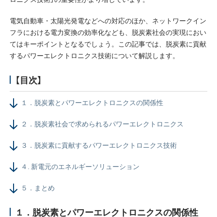
採用情報
電気自動車・太陽光発電などへの対応のほか、ネットワークイン
フラにおける電力変換の効率化なども、脱炭素社会の実現におい
ニュース
てはキーポイントとなるでしょう。この記事では、脱炭素に貢献
するパワーエレクトロニクス技術について解説します。
イベント
【目次】
お問い合わせ
１．脱炭素とパワーエレクトロニクスの関係性
閉じる
２．脱炭素社会で求められるパワーエレクトロニクス
３．脱炭素に貢献するパワーエレクトロニクス技術
４. 新電元のエネルギーソリューション
５．まとめ
１．脱炭素とパワーエレクトロニクスの関係性