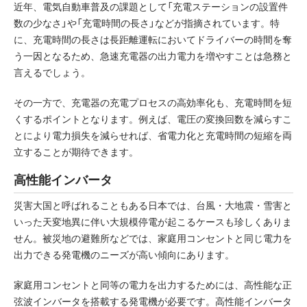
近年、電気自動車普及の課題として「充電ステーションの設置件
数の少なさ」や「充電時間の長さ」などが指摘されています。特
に、充電時間の長さは長距離運転においてドライバーの時間を奪
う一因となるため、急速充電器の出力電力を増やすことは急務と
言えるでしょう。
その一方で、充電器の充電プロセスの高効率化も、充電時間を短
くするポイントとなります。例えば、電圧の変換回数を減らすこ
とにより電力損失を減らせれば、省電力化と充電時間の短縮を両
立することが期待できます。
高性能インバータ
災害大国と呼ばれることもある日本では、台風・大地震・雪害と
いった天変地異に伴い大規模停電が起こるケースも珍しくありま
せん。被災地の避難所などでは、家庭用コンセントと同じ電力を
出力できる発電機のニーズが高い傾向にあります。
家庭用コンセントと同等の電力を出力するためには、高性能な正
弦波インバータを搭載する発電機が必要です。高性能インバータ