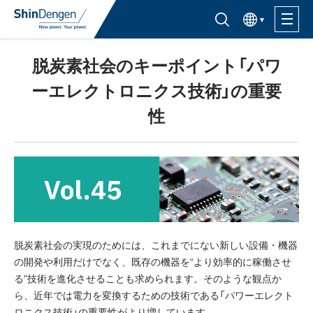
한국어
半導体製品検索はこちら
脱炭素社会のキーポイント「パワ
製品ラインナップ
ーエレクトロニクス技術」の重要
活用分野
性
サポート・サービス
購入窓口
企業情報
脱炭素社会の実現のためには、これまでにない新しい設備・機器
の開発や利用だけでなく、既存の機器を“より効率的に稼働させ
サステナビリティ
る”技術を進化させることも求められます。そのような観点か
ら、近年では電力を変換するための技術である「パワーエレクト
IR情報
ロニクス技術」の重要性がより増しています。