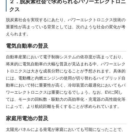
２．脱炭素社会で求められるパワーエレクトロニ
クス
脱炭素社会を実現するにあたり、パワーエレクトロニクス技術の
重要性が高まっている背景としては、次のような社会の変化が考
えられます。
電気自動車の普及
自動車産業において電子制御システムの依存度が高まっており、
将来的に電気自動車の大幅な普及が見込まれる中、パワーエレク
トロニクスは大きな成長分野になることが予想されます。具体的
には、電動機と内燃エンジンの使用が切り替わるハイブリッド自
動車において特に重要性が高く、冷却装置の最適化においてもパ
ワーエレクトロニクスは重要になるでしょう。なお、EVに関し
ては、モータの回転数・駆動力の高効率化・充電器の高性能化等
によって、より航続距離を長くすることが求められています。
家庭用電池の普及
太陽光パネルによる発電が家庭においても可能になったことで、