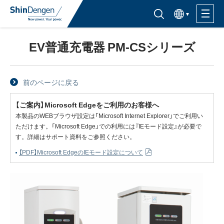
한국어
半導体製品検索はこちら
EV普通充電器 PM-CSシリーズ
製品ラインナップ
活用分野
前のページに戻る
【ご案内】Microsoft Edgeをご利用のお客様へ
サポート・サービス
本製品のWEBブラウザ設定は「Microsoft Internet Explorer」でご利用い
ただけます。「Microsoft Edge」での利用には『IEモード設定』が必要で
す。詳細はサポート資料をご参照ください。
購入窓口
【PDF】Microsoft EdgeのIEモード設定について
企業情報
サステナビリティ
IR情報