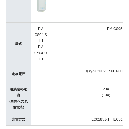
PM-
PM-CS05-S
CS04-S-
H1
型式
PM-
CS04-U-
H1
単相AC200V 50Hz/60Hz
定格電圧
連続定格電
20A
流
(18A)
(車両への充
電電流)
充電方式
IEC61851‐1、IEC6185