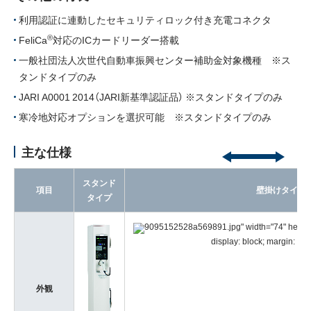
利用認証に連動したセキュリティロック付き充電コネクタ
®
FeliCa
対応のICカードリーダー搭載
一般社団法人次世代自動車振興センター補助金対象機種 ※ス
タンドタイプのみ
JARI A0001 2014（JARI新基準認証品） ※スタンドタイプのみ
寒冷地対応オプションを選択可能 ※スタンドタイプのみ
主な仕様
スタンド
項目
壁掛けタイプ
タイプ
9095152528a569891.jpg" width="74" height="
display: block; margin: 0 a
外観