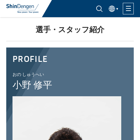
한국어
半導体製品検索はこちら
選手・スタッフ紹介
製品ラインナップ
活用分野
PROFILE
サポート・サービス
おの しゅうへい
小野 修平
購入窓口
企業情報
サステナビリティ
IR情報