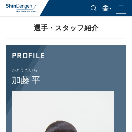
한국어
半導体製品検索はこちら
選手・スタッフ紹介
製品ラインナップ
活用分野
PROFILE
サポート・サービス
かとう たいら
加藤 平
購入窓口
企業情報
サステナビリティ
IR情報