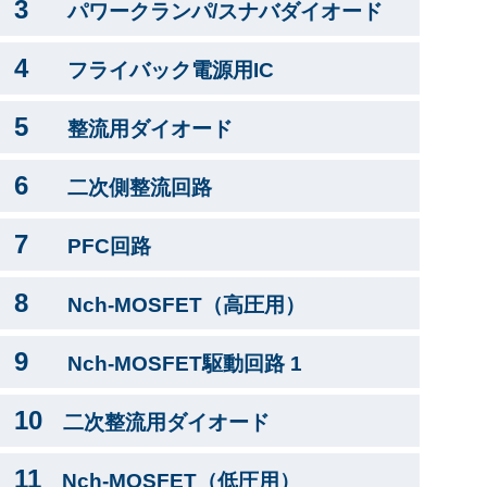
3
パワークランパ/スナバダイオード
4
フライバック電源用IC
5
整流用ダイオード
6
二次側整流回路
7
PFC回路
8
Nch-MOSFET（高圧用）
9
Nch-MOSFET駆動回路 1
10
二次整流用ダイオード
11
Nch-MOSFET（低圧用）