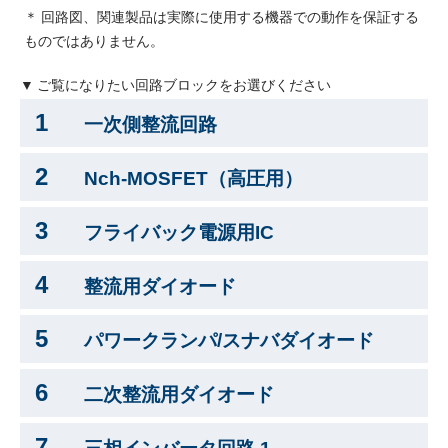
＊ 回路図、関連製品は実際に使用する機器での動作を保証する
採用情報
ものではありません。
ニュース
▼ ご覧になりたい回路ブロックをお選びください
1
イベント
一次側整流回路
お問い合わせ
2
Nch-MOSFET（高圧用）
3
閉じる
フライバック電源用IC
4
整流用ダイオード
5
パワークランパ/スナバダイオード
6
二次整流用ダイオード
7