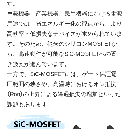
す。
採用情報
車載機器、産業機器、民生機器における電源
ニュース
用途では、省エネルギー化の観点から、より
高効率・低損失なデバイスが求められていま
イベント
す。そのため、従来のシリコンMOSFETか
お問い合わせ
ら、高速動作が可能なSiC-MOSFETへの置
き換えが進んでいます。
閉じる
一方で、SiC-MOSFETには、ゲート保証電
圧範囲の狭さや、高温時におけるオン抵抗
（Ron）の上昇による導通損失の増加といった
課題もあります。