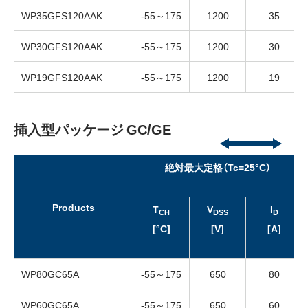
WP35GFS120AAK
-55～175
1200
35
WP30GFS120AAK
-55～175
1200
30
WP19GFS120AAK
-55～175
1200
19
挿入型パッケージ GC/GE
絶対最大定格（Tc=25°C）
Products
T
V
I
CH
DSS
D
[°C]
[V]
[A]
WP80GC65A
-55～175
650
80
WP60GC65A
-55～175
650
60