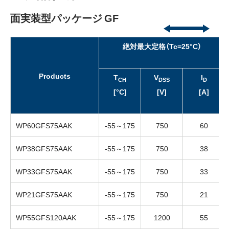
面実装型パッケージ GF
絶対最大定格（Tc=25°C）
Products
T
V
I
CH
DSS
D
[°C]
[V]
[A]
WP60GFS75AAK
-55～175
750
60
WP38GFS75AAK
-55～175
750
38
WP33GFS75AAK
-55～175
750
33
WP21GFS75AAK
-55～175
750
21
WP55GFS120AAK
-55～175
1200
55